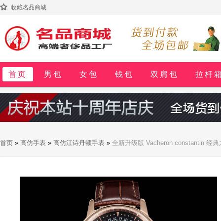
收藏名品商城
首页
男包
女包
钱包
双肩包
拉杆
首页
»
高仿手表
»
高仿江诗丹顿手表
»
全新升级版 Vacheron constant
直径42.5毫米 搭配意大利牛皮原装表扣 佩戴更舒适 简敛精致不失优雅 经典传