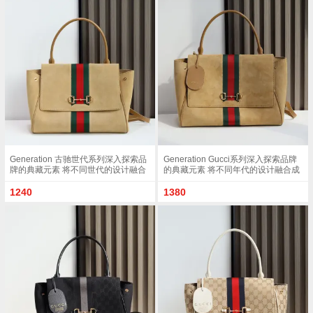
包Gucci 1955马衔
lv女包路易威登老花包最新lv香港女包图片
推荐
2017款
迪奥塞尔维亚包香奈儿、Chloe、迪奥6大名牌
推荐
告诉你今
德国包类似hermes 国际十大品牌奢侈品包包
推荐
推荐 Hermes
prada包五金件生锈，选择prada钱包时
推荐
ysl最流行的手拿包 ysl包圣罗兰 BECKY双拉链
推荐
绗缝小羊
gucci最新款女包gucci最新款 这款古琦官网女
推荐
包Gucci 1955马衔
lv女包路易威登老花包最新lv香港女包图片
推荐
2017款
Generation 古驰世代系列深入探索品
Generation Gucci系列深入探索品牌
牌的典藏元素 将不同世代的设计融合
的典藏元素 将不同年代的设计融合成
为统一的美学叙事 这款款式以手提包
一种美学叙事 这款款式以手提包设计
设计向品牌标志性的马衔扣元素致敬
向品牌标志性的Horsebit和Web致敬
1240
1380
柔软的绒面皮革呈现精致的配色 沙色
采用标志性GG帆布精制而成 沙色和
柔软绒面材质沙色皮革滚边金色调配
白色GG帆布沙色皮革滚边金色调配件
件沙色帆布衬里 饰Diamante图案马衔
沙色帆布衬里 饰菱形格纹图案
扣 织带和皮革标牌 带有 Made in Italy
Horsebit 网状结构和皮革标牌 带有
Gucci 标志饰按扣内部 1个拉链口袋 1
Made in Italy Gucci 标志内部 1个拉链
个开口口袋手柄垂直高度 17厘米可拆
口袋手挽垂直长度 18 - 24.5厘米可拆
卸和可调节皮革肩带下垂长度 42 - 54
卸和可调节皮革肩带长度 51 - 55cm
厘米 长度 93 - 112厘米磁扣开合型号
按扣磁扣开合款号 875019
875018