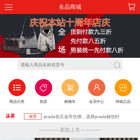
名品商城
1
迪奥塞尔维亚包香奈儿、Chloe、迪奥6大名牌
推荐
商品分类
热卖
购物车
会员中心
特级正品
告诉你今
德国包类似hermes 国际十大品牌奢侈品包包
推荐
推荐 Hermes
prada包五金件生锈，选择prada钱包时
推荐
ysl最流行的手拿包 ysl包圣罗兰 BECKY双拉链
推荐
———— 新款上市 ————
绗缝小羊
gucci最新款女包gucci最新款 这款古琦官网女
推荐