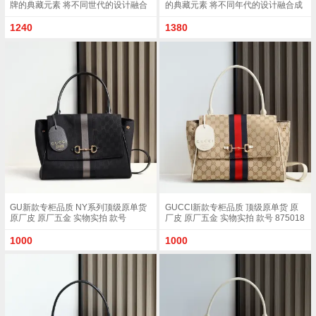
牌的典藏元素 将不同世代的设计融合
的典藏元素 将不同年代的设计融合成
为统一的美学叙事 这款款式以手提包
一种美学叙事 这款款式以手提包设计
设计向品牌标志性的马衔扣元素致敬
向品牌标志性的Horsebit和Web致敬
1240
1380
柔软的绒面皮革呈现精致的配色 沙色
采用标志性GG帆布精制而成 沙色和
柔软绒面材质沙色皮革滚边金色调配
白色GG帆布沙色皮革滚边金色调配件
件沙色帆布衬里 饰Diamante图案马衔
沙色帆布衬里 饰菱形格纹图案
扣 织带和皮革标牌 带有 Made in Italy
Horsebit 网状结构和皮革标牌 带有
Gucci 标志饰按扣内部 1个拉链口袋 1
Made in Italy Gucci 标志内部 1个拉链
个开口口袋手柄垂直高度 17厘米可拆
口袋手挽垂直长度 18 - 24.5厘米可拆
卸和可调节皮革肩带下垂长度 42 - 54
卸和可调节皮革肩带长度 51 - 55cm
厘米 长度 93 - 112厘米磁扣开合型号
按扣磁扣开合款号 875019
875018
GU新款专柜品质 NY系列顶级原单货
GUCCI新款专柜品质 顶级原单货 原
原厂皮 原厂五金 实物实拍 款号
厂皮 原厂五金 实物实拍 款号 875018
875018 克布/尺寸 W32xH24xD17cm
杏布/白色尺寸 W32xH24xD17cm
1000
1000