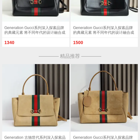
Generation Gucci系列深入探索品牌
Generation Gucci系列深入探索品牌
的典藏元素 将不同年代的设计融合成
的典藏元素 将不同年代的设计融合成
一种美学叙事 这款手提包采用顶部手
一种美学叙事 这款手提包采用顶部手
柄设计 以柔软皮革打造 向品牌标志性
柄设计 以柔软皮革打造 向品牌标志性
1340
1500
的Horsebit和Web致敬 黑色软皮黑色
的Horsebit和Web致敬 黑色软皮黑色
皮革滚边金色调配件黑色帆布衬里 饰
皮革滚边金色调配件黑色帆布衬里 饰
———— 精品推荐 ————
Diamante图案Horsebit 网状结构和皮
Diamante图案Horsebit 网状结构和皮
革标牌 带有 Made in Italy Gucci 标志
革标牌 带有 Made in Italy Gucci 标志
内部 1个拉链口袋手挽垂直长度 17厘
内部 1个拉链口袋手挽垂直长度 18 -
米可拆卸和可调节皮革肩带长度 42 -
24.5厘米可拆卸和可调节皮革肩带长
54厘米 长度 93 - 112厘米按扣磁扣开
度 51 - 55cm按扣磁扣开合型号
合型号 875018
875019 尺寸 37厘米 宽 x 29厘米 高 x
13厘米 深 重量 约825克颜色 黑色/全
皮 意大利创作
Generation 古驰世代系列深入探索品
Generation Gucci系列深入探索品牌