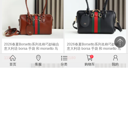
54厘米 长度 93 - 112厘米按扣磁扣开
度 51 - 55cm按扣磁扣开合型号
合型号 875018
875019 尺寸 37厘米 宽 x 29厘米 高 x
13厘米 深 重量 约825克颜色 黑色/全
皮 意大利创作
2026春夏Borsetto系列名称巧妙融合
2026春夏Borsetto系列名称巧妙融合
意大利语 borsa 手袋 和 morsetto 马
意大利语 borsa 手袋 和 morsetto 马
衔扣 二词 这款手袋甄选轻盈挺括的
衔扣 二词 这款手袋甄选轻盈挺括的
0
GG帆布打造 以复古风格沙色配色匠
GG帆布打造 以复古风格沙色配色匠
1180
1180
心呈献 源自典藏的钻石菱格纹图案演
心呈献 源自典藏的钻石菱格纹图案演
首页
客服
分类
购物车
我的
绎全新衬里 沙色和深棕色GG帆布深
绎全新衬里 沙色和深棕色GG帆布深
棕色软皮皮革滚边金色调配件米色帆
棕色软皮皮革滚边金色调配件米色帆
布衬里饰钻石菱格纹图案Horsebit
布衬里饰钻石菱格纹图案Horsebit
Web和皮革标签 带有 Made in Italy by
Web和皮革标签 带有 Made in Italy by
Gucci 标志可拆卸和可调节的皮革肩
Gucci 标志可拆卸和可调节的皮革肩
带双拉链开合型号 G866732 尺寸
带双拉链开合型号 G866732 尺寸
28×15×10cm
28×15×10cm