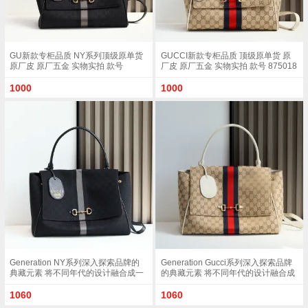
GU新款专柜品质 NY系列顶级原单货
GUCCI新款专柜品质 顶级原单货 原
原厂皮 原厂五金 实物实拍 款号
厂皮 原厂五金 实物实拍 款号 875018
875018 克布/尺寸 W32xH24xD17cm
杏布/白色尺寸 W32xH24xD17cm
1000
1000
Generation NY系列深入探索品牌的
Generation Gucci系列深入探索品牌
典藏元素 将不同年代的设计融合成一
的典藏元素 将不同年代的设计融合成
种美学叙事 这款款式以手提包设计向
一种美学叙事 这款款式以手提包设计
品牌标志性的Horsebit和Web致敬 采
向品牌标志性的Horsebit和Web致敬
1060
1060
用标志性GG帆布精制而成 克色和克
采用标志性GG帆布精制而成 沙色和