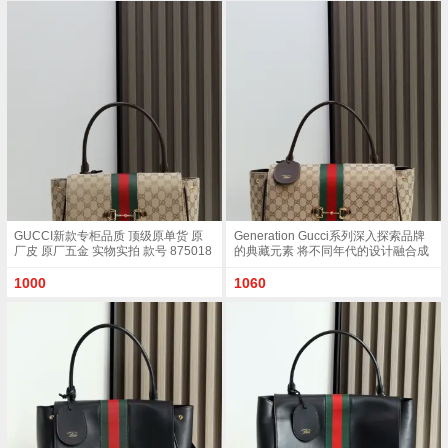
色GG帆布白色皮革滚边金色调配件克
白色GG帆布白色皮革滚边金色调配件
色帆布衬里 饰菱形格纹图案Horsebit
沙色帆布衬里 饰菱形格纹图案
网状结构和皮革标牌 带有 Made in
Horsebit 网状结构和皮革标牌 带有
Italy Gucci 标志内部 1个拉链口袋手
Made in Italy Gucci 标志内部 1个拉链
挽垂直长度 18 - 24.5厘米可拆卸和可
口袋手挽垂直长度 18 - 24.5厘米可拆
调节皮革肩带长度 51 - 55cm按扣磁
卸和可调节皮革肩带长度 51 - 55cm
扣开合款号 875019尺寸 37厘米 宽 x
按扣磁扣开合款号 875019尺寸 37厘
29厘米 高 x 13厘米 深 重量 约825克
米 宽 x 29厘米 高 x 13厘米 深 重量 约
颜色 帆布克色
825克颜色 杏布/白色
GUCCI新款专柜品质 顶级原单货 原
Generation Gucci系列深入探索品牌
厂皮 原厂五金 实物实拍 款号 875018
的典藏元素 将不同年代的设计融合成
杏布/尺寸 W32xH24xD17cm
一种美学叙事 这款款式以手提包设计
向品牌标志性的Horsebit和Web致敬
1000
1060
采用标志性GG帆布精制而成 沙色和
深棕色GG帆布棕色皮革滚边金色调配
件沙色帆布衬里 饰菱形格纹图案
Horsebit 网状结构和皮革标牌 带有
Made in Italy Gucci 标志内部 1个拉链
口袋手挽垂直长度 18 - 24.5厘米可拆
卸和可调节皮革肩带长度 51 - 55cm
按扣磁扣开合款号 875019