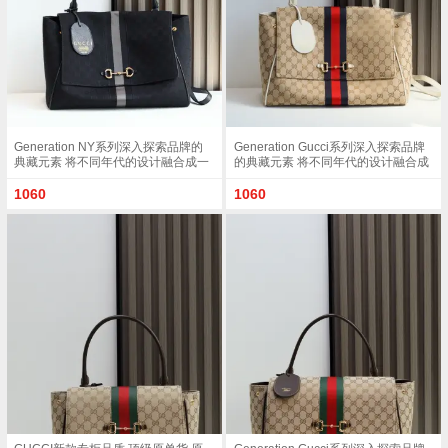
Generation NY系列深入探索品牌的
Generation Gucci系列深入探索品牌
典藏元素 将不同年代的设计融合成一
的典藏元素 将不同年代的设计融合成
种美学叙事 这款款式以手提包设计向
一种美学叙事 这款款式以手提包设计
品牌标志性的Horsebit和Web致敬 采
向品牌标志性的Horsebit和Web致敬
1060
1060
用标志性GG帆布精制而成 克色和克
采用标志性GG帆布精制而成 沙色和
色GG帆布白色皮革滚边金色调配件克
白色GG帆布白色皮革滚边金色调配件
色帆布衬里 饰菱形格纹图案Horsebit
沙色帆布衬里 饰菱形格纹图案
网状结构和皮革标牌 带有 Made in
Horsebit 网状结构和皮革标牌 带有
Italy Gucci 标志内部 1个拉链口袋手
Made in Italy Gucci 标志内部 1个拉链
挽垂直长度 18 - 24.5厘米可拆卸和可
口袋手挽垂直长度 18 - 24.5厘米可拆
调节皮革肩带长度 51 - 55cm按扣磁
卸和可调节皮革肩带长度 51 - 55cm
扣开合款号 875019尺寸 37厘米 宽 x
按扣磁扣开合款号 875019尺寸 37厘
29厘米 高 x 13厘米 深 重量 约825克
米 宽 x 29厘米 高 x 13厘米 深 重量 约
颜色 帆布克色
825克颜色 杏布/白色