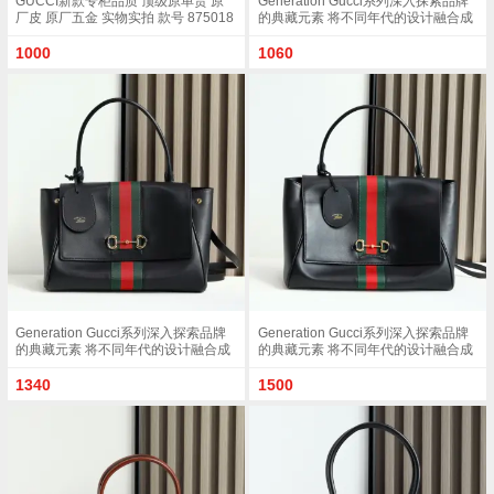
GUCCI新款专柜品质 顶级原单货 原
Generation Gucci系列深入探索品牌
厂皮 原厂五金 实物实拍 款号 875018
的典藏元素 将不同年代的设计融合成
杏布/尺寸 W32xH24xD17cm
一种美学叙事 这款款式以手提包设计
向品牌标志性的Horsebit和Web致敬
1000
1060
采用标志性GG帆布精制而成 沙色和
深棕色GG帆布棕色皮革滚边金色调配
件沙色帆布衬里 饰菱形格纹图案
Horsebit 网状结构和皮革标牌 带有
Made in Italy Gucci 标志内部 1个拉链
口袋手挽垂直长度 18 - 24.5厘米可拆
卸和可调节皮革肩带长度 51 - 55cm
按扣磁扣开合款号 875019
Generation Gucci系列深入探索品牌
Generation Gucci系列深入探索品牌
的典藏元素 将不同年代的设计融合成
的典藏元素 将不同年代的设计融合成
一种美学叙事 这款手提包采用顶部手
一种美学叙事 这款手提包采用顶部手
柄设计 以柔软皮革打造 向品牌标志性
柄设计 以柔软皮革打造 向品牌标志性
1340
1500
的Horsebit和Web致敬 黑色软皮黑色
的Horsebit和Web致敬 黑色软皮黑色
皮革滚边金色调配件黑色帆布衬里 饰
皮革滚边金色调配件黑色帆布衬里 饰
Diamante图案Horsebit 网状结构和皮
Diamante图案Horsebit 网状结构和皮
革标牌 带有 Made in Italy Gucci 标志
革标牌 带有 Made in Italy Gucci 标志
内部 1个拉链口袋手挽垂直长度 17厘
内部 1个拉链口袋手挽垂直长度 18 -
米可拆卸和可调节皮革肩带长度 42 -
24.5厘米可拆卸和可调节皮革肩带长