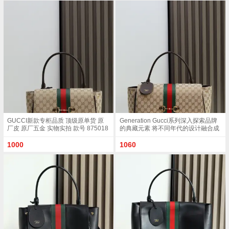
色GG帆布白色皮革滚边金色调配件克
白色GG帆布白色皮革滚边金色调配件
色帆布衬里 饰菱形格纹图案Horsebit
沙色帆布衬里 饰菱形格纹图案
网状结构和皮革标牌 带有 Made in
Horsebit 网状结构和皮革标牌 带有
Italy Gucci 标志内部 1个拉链口袋手
Made in Italy Gucci 标志内部 1个拉链
挽垂直长度 18 - 24.5厘米可拆卸和可
口袋手挽垂直长度 18 - 24.5厘米可拆
调节皮革肩带长度 51 - 55cm按扣磁
卸和可调节皮革肩带长度 51 - 55cm
扣开合款号 875019尺寸 37厘米 宽 x
按扣磁扣开合款号 875019尺寸 37厘
29厘米 高 x 13厘米 深 重量 约825克
米 宽 x 29厘米 高 x 13厘米 深 重量 约
颜色 帆布克色
825克颜色 杏布/白色
GUCCI新款专柜品质 顶级原单货 原
Generation Gucci系列深入探索品牌
厂皮 原厂五金 实物实拍 款号 875018
的典藏元素 将不同年代的设计融合成
杏布/尺寸 W32xH24xD17cm
一种美学叙事 这款款式以手提包设计
向品牌标志性的Horsebit和Web致敬
1000
1060
采用标志性GG帆布精制而成 沙色和
深棕色GG帆布棕色皮革滚边金色调配
件沙色帆布衬里 饰菱形格纹图案
Horsebit 网状结构和皮革标牌 带有
Made in Italy Gucci 标志内部 1个拉链
口袋手挽垂直长度 18 - 24.5厘米可拆
卸和可调节皮革肩带长度 51 - 55cm
按扣磁扣开合款号 875019