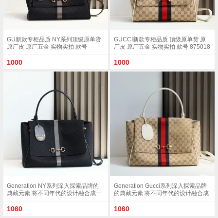
GU新款专柜品质 NY系列顶级原单货
GUCCI新款专柜品质 顶级原单货 原
原厂皮 原厂五金 实物实拍 款号
厂皮 原厂五金 实物实拍 款号 875018
875018 克布/尺寸 W32xH24xD17cm
杏布/白色尺寸 W32xH24xD17cm
1000
1000
Generation NY系列深入探索品牌的
Generation Gucci系列深入探索品牌
典藏元素 将不同年代的设计融合成一
的典藏元素 将不同年代的设计融合成
种美学叙事 这款款式以手提包设计向
一种美学叙事 这款款式以手提包设计
品牌标志性的Horsebit和Web致敬 采
向品牌标志性的Horsebit和Web致敬
1060
1060
用标志性GG帆布精制而成 克色和克
采用标志性GG帆布精制而成 沙色和