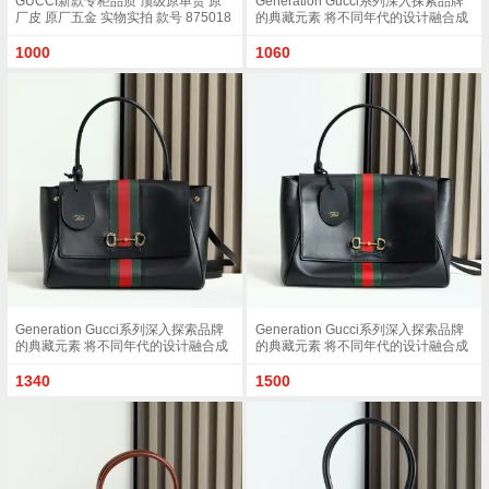
GUCCI新款专柜品质 顶级原单货 原
Generation Gucci系列深入探索品牌
厂皮 原厂五金 实物实拍 款号 875018
的典藏元素 将不同年代的设计融合成
杏布/尺寸 W32xH24xD17cm
一种美学叙事 这款款式以手提包设计
向品牌标志性的Horsebit和Web致敬
1000
1060
采用标志性GG帆布精制而成 沙色和
深棕色GG帆布棕色皮革滚边金色调配
件沙色帆布衬里 饰菱形格纹图案
Horsebit 网状结构和皮革标牌 带有
Made in Italy Gucci 标志内部 1个拉链
口袋手挽垂直长度 18 - 24.5厘米可拆
卸和可调节皮革肩带长度 51 - 55cm
按扣磁扣开合款号 875019
Generation Gucci系列深入探索品牌
Generation Gucci系列深入探索品牌
的典藏元素 将不同年代的设计融合成
的典藏元素 将不同年代的设计融合成
一种美学叙事 这款手提包采用顶部手
一种美学叙事 这款手提包采用顶部手
柄设计 以柔软皮革打造 向品牌标志性
柄设计 以柔软皮革打造 向品牌标志性
1340
1500
的Horsebit和Web致敬 黑色软皮黑色
的Horsebit和Web致敬 黑色软皮黑色
皮革滚边金色调配件黑色帆布衬里 饰
皮革滚边金色调配件黑色帆布衬里 饰
Diamante图案Horsebit 网状结构和皮
Diamante图案Horsebit 网状结构和皮
革标牌 带有 Made in Italy Gucci 标志
革标牌 带有 Made in Italy Gucci 标志
内部 1个拉链口袋手挽垂直长度 17厘
内部 1个拉链口袋手挽垂直长度 18 -
米可拆卸和可调节皮革肩带长度 42 -
24.5厘米可拆卸和可调节皮革肩带长