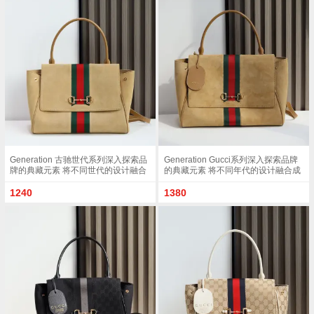
包Gucci 1955马衔
lv女包路易威登老花包最新lv香港女包图片
推荐
2017款
迪奥塞尔维亚包香奈儿、Chloe、迪奥6大名牌
推荐
告诉你今
德国包类似hermes 国际十大品牌奢侈品包包
推荐
推荐 Hermes
prada包五金件生锈，选择prada钱包时
推荐
ysl最流行的手拿包 ysl包圣罗兰 BECKY双拉链
推荐
绗缝小羊
gucci最新款女包gucci最新款 这款古琦官网女
推荐
包Gucci 1955马衔
lv女包路易威登老花包最新lv香港女包图片
推荐
2017款
Generation 古驰世代系列深入探索品
Generation Gucci系列深入探索品牌
牌的典藏元素 将不同世代的设计融合
的典藏元素 将不同年代的设计融合成
为统一的美学叙事 这款款式以手提包
一种美学叙事 这款款式以手提包设计
设计向品牌标志性的马衔扣元素致敬
向品牌标志性的Horsebit和Web致敬
1240
1380
柔软的绒面皮革呈现精致的配色 沙色
采用标志性GG帆布精制而成 沙色和
柔软绒面材质沙色皮革滚边金色调配
白色GG帆布沙色皮革滚边金色调配件
件沙色帆布衬里 饰Diamante图案马衔
沙色帆布衬里 饰菱形格纹图案
扣 织带和皮革标牌 带有 Made in Italy
Horsebit 网状结构和皮革标牌 带有
Gucci 标志饰按扣内部 1个拉链口袋 1
Made in Italy Gucci 标志内部 1个拉链
个开口口袋手柄垂直高度 17厘米可拆
口袋手挽垂直长度 18 - 24.5厘米可拆
卸和可调节皮革肩带下垂长度 42 - 54
卸和可调节皮革肩带长度 51 - 55cm
厘米 长度 93 - 112厘米磁扣开合型号
按扣磁扣开合款号 875019
875018