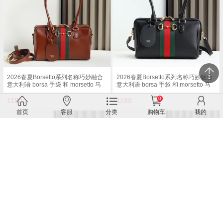
54厘米 长度 93 - 112厘米按扣磁扣开
度 51 - 55cm按扣磁扣开合型号
合型号 875018
875019 尺寸 37厘米 宽 x 29厘米 高 x
13厘米 深 重量 约825克颜色 黑色/全
皮 意大利创作
2026春夏Borsetto系列名称巧妙融合
2026春夏Borsetto系列名称巧妙融合
意大利语 borsa 手袋 和 morsetto 马
意大利语 borsa 手袋 和 morsetto 马
衔扣 二词 这款手袋甄选轻盈挺括的
衔扣 二词 这款手袋甄选轻盈挺括的
0
GG帆布打造 以复古风格沙色配色匠
GG帆布打造 以复古风格沙色配色匠
1180
1180
心呈献 源自典藏的钻石菱格纹图案演
心呈献 源自典藏的钻石菱格纹图案演
首页
客服
分类
购物车
我的
绎全新衬里 沙色和深棕色GG帆布深
绎全新衬里 沙色和深棕色GG帆布深
棕色软皮皮革滚边金色调配件米色帆
棕色软皮皮革滚边金色调配件米色帆
布衬里饰钻石菱格纹图案Horsebit
布衬里饰钻石菱格纹图案Horsebit
Web和皮革标签 带有 Made in Italy by
Web和皮革标签 带有 Made in Italy by
Gucci 标志可拆卸和可调节的皮革肩
Gucci 标志可拆卸和可调节的皮革肩
带双拉链开合型号 G866732 尺寸
带双拉链开合型号 G866732 尺寸
28×15×10cm
28×15×10cm