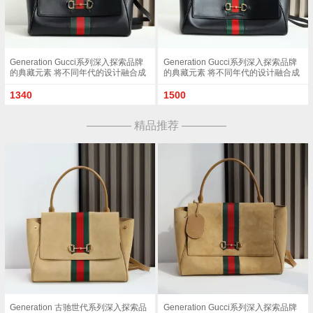
Generation Gucci系列深入探索品牌
Generation Gucci系列深入探索品牌
的典藏元素 将不同年代的设计融合成
的典藏元素 将不同年代的设计融合成
一种美学叙事 这款手提包采用顶部手
一种美学叙事 这款手提包采用顶部手
柄设计 以柔软皮革打造 向品牌标志性
柄设计 以柔软皮革打造 向品牌标志性
1340
1500
的Horsebit和Web致敬 黑色软皮黑色
的Horsebit和Web致敬 黑色软皮黑色
皮革滚边金色调配件黑色帆布衬里 饰
皮革滚边金色调配件黑色帆布衬里 饰
———— 精品推荐 ————
Diamante图案Horsebit 网状结构和皮
Diamante图案Horsebit 网状结构和皮
革标牌 带有 Made in Italy Gucci 标志
革标牌 带有 Made in Italy Gucci 标志
内部 1个拉链口袋手挽垂直长度 17厘
内部 1个拉链口袋手挽垂直长度 18 -
米可拆卸和可调节皮革肩带长度 42 -
24.5厘米可拆卸和可调节皮革肩带长
54厘米 长度 93 - 112厘米按扣磁扣开
度 51 - 55cm按扣磁扣开合型号
合型号 875018
875019 尺寸 37厘米 宽 x 29厘米 高 x
13厘米 深 重量 约825克颜色 黑色/全
皮 意大利创作
Generation 古驰世代系列深入探索品
Generation Gucci系列深入探索品牌