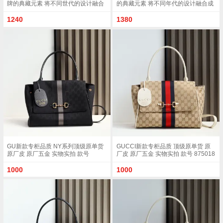
牌的典藏元素 将不同世代的设计融合
的典藏元素 将不同年代的设计融合成
为统一的美学叙事 这款款式以手提包
一种美学叙事 这款款式以手提包设计
设计向品牌标志性的马衔扣元素致敬
向品牌标志性的Horsebit和Web致敬
1240
1380
柔软的绒面皮革呈现精致的配色 沙色
采用标志性GG帆布精制而成 沙色和
柔软绒面材质沙色皮革滚边金色调配
白色GG帆布沙色皮革滚边金色调配件
件沙色帆布衬里 饰Diamante图案马衔
沙色帆布衬里 饰菱形格纹图案
扣 织带和皮革标牌 带有 Made in Italy
Horsebit 网状结构和皮革标牌 带有
Gucci 标志饰按扣内部 1个拉链口袋 1
Made in Italy Gucci 标志内部 1个拉链
个开口口袋手柄垂直高度 17厘米可拆
口袋手挽垂直长度 18 - 24.5厘米可拆
卸和可调节皮革肩带下垂长度 42 - 54
卸和可调节皮革肩带长度 51 - 55cm
厘米 长度 93 - 112厘米磁扣开合型号
按扣磁扣开合款号 875019
875018
GU新款专柜品质 NY系列顶级原单货
GUCCI新款专柜品质 顶级原单货 原
原厂皮 原厂五金 实物实拍 款号
厂皮 原厂五金 实物实拍 款号 875018
875018 克布/尺寸 W32xH24xD17cm
杏布/白色尺寸 W32xH24xD17cm
1000
1000