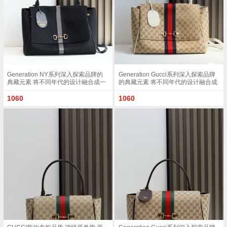
Generation NY系列深入探索品牌的
Generation Gucci系列深入探索品牌
典藏元素 将不同年代的设计融合成一
的典藏元素 将不同年代的设计融合成
种美学叙事 这款款式以手提包设计向
一种美学叙事 这款款式以手提包设计
品牌标志性的Horsebit和Web致敬 采
向品牌标志性的Horsebit和Web致敬
1060
1060
用标志性GG帆布精制而成 克色和克
采用标志性GG帆布精制而成 沙色和
色GG帆布白色皮革滚边金色调配件克
白色GG帆布白色皮革滚边金色调配件
色帆布衬里 饰菱形格纹图案Horsebit
沙色帆布衬里 饰菱形格纹图案
网状结构和皮革标牌 带有 Made in
Horsebit 网状结构和皮革标牌 带有
Italy Gucci 标志内部 1个拉链口袋手
Made in Italy Gucci 标志内部 1个拉链
挽垂直长度 18 - 24.5厘米可拆卸和可
口袋手挽垂直长度 18 - 24.5厘米可拆
调节皮革肩带长度 51 - 55cm按扣磁
卸和可调节皮革肩带长度 51 - 55cm
扣开合款号 875019尺寸 37厘米 宽 x
按扣磁扣开合款号 875019尺寸 37厘
29厘米 高 x 13厘米 深 重量 约825克
米 宽 x 29厘米 高 x 13厘米 深 重量 约
颜色 帆布克色
825克颜色 杏布/白色