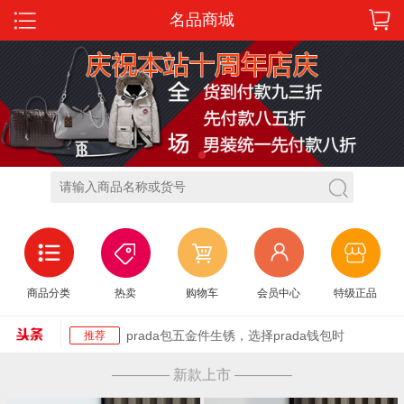
名品商城
1
迪奥塞尔维亚包香奈儿、Chloe、迪奥6大名牌
推荐
商品分类
热卖
购物车
会员中心
特级正品
告诉你今
德国包类似hermes 国际十大品牌奢侈品包包
推荐
推荐 Hermes
prada包五金件生锈，选择prada钱包时
推荐
ysl最流行的手拿包 ysl包圣罗兰 BECKY双拉链
推荐
———— 新款上市 ————
绗缝小羊
gucci最新款女包gucci最新款 这款古琦官网女
推荐