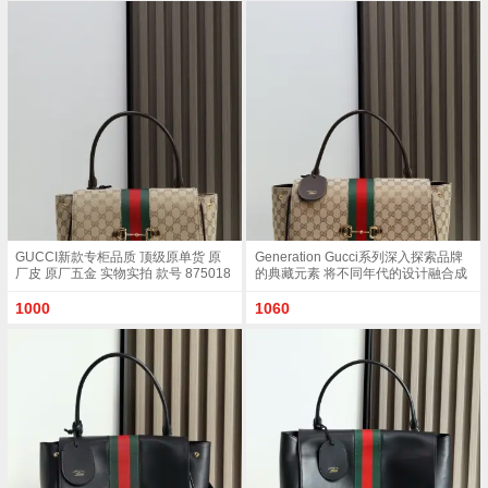
色GG帆布白色皮革滚边金色调配件克
白色GG帆布白色皮革滚边金色调配件
色帆布衬里 饰菱形格纹图案Horsebit
沙色帆布衬里 饰菱形格纹图案
网状结构和皮革标牌 带有 Made in
Horsebit 网状结构和皮革标牌 带有
Italy Gucci 标志内部 1个拉链口袋手
Made in Italy Gucci 标志内部 1个拉链
挽垂直长度 18 - 24.5厘米可拆卸和可
口袋手挽垂直长度 18 - 24.5厘米可拆
调节皮革肩带长度 51 - 55cm按扣磁
卸和可调节皮革肩带长度 51 - 55cm
扣开合款号 875019尺寸 37厘米 宽 x
按扣磁扣开合款号 875019尺寸 37厘
29厘米 高 x 13厘米 深 重量 约825克
米 宽 x 29厘米 高 x 13厘米 深 重量 约
颜色 帆布克色
825克颜色 杏布/白色
GUCCI新款专柜品质 顶级原单货 原
Generation Gucci系列深入探索品牌
厂皮 原厂五金 实物实拍 款号 875018
的典藏元素 将不同年代的设计融合成
杏布/尺寸 W32xH24xD17cm
一种美学叙事 这款款式以手提包设计
向品牌标志性的Horsebit和Web致敬
1000
1060
采用标志性GG帆布精制而成 沙色和
深棕色GG帆布棕色皮革滚边金色调配
件沙色帆布衬里 饰菱形格纹图案
Horsebit 网状结构和皮革标牌 带有
Made in Italy Gucci 标志内部 1个拉链
口袋手挽垂直长度 18 - 24.5厘米可拆
卸和可调节皮革肩带长度 51 - 55cm
按扣磁扣开合款号 875019