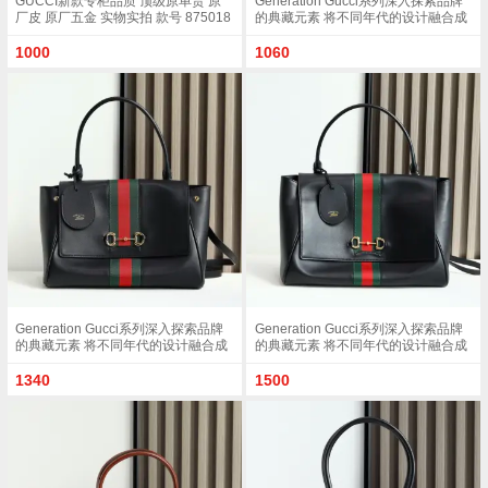
GUCCI新款专柜品质 顶级原单货 原
Generation Gucci系列深入探索品牌
厂皮 原厂五金 实物实拍 款号 875018
的典藏元素 将不同年代的设计融合成
杏布/尺寸 W32xH24xD17cm
一种美学叙事 这款款式以手提包设计
向品牌标志性的Horsebit和Web致敬
1000
1060
采用标志性GG帆布精制而成 沙色和
深棕色GG帆布棕色皮革滚边金色调配
件沙色帆布衬里 饰菱形格纹图案
Horsebit 网状结构和皮革标牌 带有
Made in Italy Gucci 标志内部 1个拉链
口袋手挽垂直长度 18 - 24.5厘米可拆
卸和可调节皮革肩带长度 51 - 55cm
按扣磁扣开合款号 875019
Generation Gucci系列深入探索品牌
Generation Gucci系列深入探索品牌
的典藏元素 将不同年代的设计融合成
的典藏元素 将不同年代的设计融合成
一种美学叙事 这款手提包采用顶部手
一种美学叙事 这款手提包采用顶部手
柄设计 以柔软皮革打造 向品牌标志性
柄设计 以柔软皮革打造 向品牌标志性
1340
1500
的Horsebit和Web致敬 黑色软皮黑色
的Horsebit和Web致敬 黑色软皮黑色
皮革滚边金色调配件黑色帆布衬里 饰
皮革滚边金色调配件黑色帆布衬里 饰
Diamante图案Horsebit 网状结构和皮
Diamante图案Horsebit 网状结构和皮
革标牌 带有 Made in Italy Gucci 标志
革标牌 带有 Made in Italy Gucci 标志
内部 1个拉链口袋手挽垂直长度 17厘
内部 1个拉链口袋手挽垂直长度 18 -
米可拆卸和可调节皮革肩带长度 42 -
24.5厘米可拆卸和可调节皮革肩带长