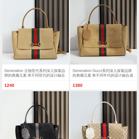
包Gucci 1955马衔
lv女包路易威登老花包最新lv香港女包图片
推荐
2017款
迪奥塞尔维亚包香奈儿、Chloe、迪奥6大名牌
推荐
告诉你今
德国包类似hermes 国际十大品牌奢侈品包包
推荐
推荐 Hermes
prada包五金件生锈，选择prada钱包时
推荐
ysl最流行的手拿包 ysl包圣罗兰 BECKY双拉链
推荐
绗缝小羊
gucci最新款女包gucci最新款 这款古琦官网女
推荐
包Gucci 1955马衔
lv女包路易威登老花包最新lv香港女包图片
推荐
2017款
Generation 古驰世代系列深入探索品
Generation Gucci系列深入探索品牌
牌的典藏元素 将不同世代的设计融合
的典藏元素 将不同年代的设计融合成
为统一的美学叙事 这款款式以手提包
一种美学叙事 这款款式以手提包设计
设计向品牌标志性的马衔扣元素致敬
向品牌标志性的Horsebit和Web致敬
1240
1380
柔软的绒面皮革呈现精致的配色 沙色
采用标志性GG帆布精制而成 沙色和
柔软绒面材质沙色皮革滚边金色调配
白色GG帆布沙色皮革滚边金色调配件
件沙色帆布衬里 饰Diamante图案马衔
沙色帆布衬里 饰菱形格纹图案
扣 织带和皮革标牌 带有 Made in Italy
Horsebit 网状结构和皮革标牌 带有
Gucci 标志饰按扣内部 1个拉链口袋 1
Made in Italy Gucci 标志内部 1个拉链
个开口口袋手柄垂直高度 17厘米可拆
口袋手挽垂直长度 18 - 24.5厘米可拆
卸和可调节皮革肩带下垂长度 42 - 54
卸和可调节皮革肩带长度 51 - 55cm
厘米 长度 93 - 112厘米磁扣开合型号
按扣磁扣开合款号 875019
875018