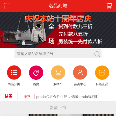
名品商城
1
迪奥塞尔维亚包香奈儿、Chloe、迪奥6大名牌
推荐
商品分类
热卖
购物车
会员中心
特级正品
告诉你今
德国包类似hermes 国际十大品牌奢侈品包包
推荐
推荐 Hermes
prada包五金件生锈，选择prada钱包时
推荐
ysl最流行的手拿包 ysl包圣罗兰 BECKY双拉链
推荐
———— 新款上市 ————
绗缝小羊
gucci最新款女包gucci最新款 这款古琦官网女
推荐