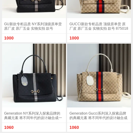
GU新款专柜品质 NY系列顶级原单货
GUCCI新款专柜品质 顶级原单货 原
原厂皮 原厂五金 实物实拍 款号
厂皮 原厂五金 实物实拍 款号 875018
875018 克布/尺寸 W32xH24xD17cm
杏布/白色尺寸 W32xH24xD17cm
1000
1000
Generation NY系列深入探索品牌的
Generation Gucci系列深入探索品牌
典藏元素 将不同年代的设计融合成一
的典藏元素 将不同年代的设计融合成
种美学叙事 这款款式以手提包设计向
一种美学叙事 这款款式以手提包设计
品牌标志性的Horsebit和Web致敬 采
向品牌标志性的Horsebit和Web致敬
1060
1060
用标志性GG帆布精制而成 克色和克
采用标志性GG帆布精制而成 沙色和