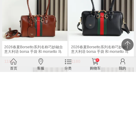
54厘米 长度 93 - 112厘米按扣磁扣开
度 51 - 55cm按扣磁扣开合型号
合型号 875018
875019 尺寸 37厘米 宽 x 29厘米 高 x
13厘米 深 重量 约825克颜色 黑色/全
皮 意大利创作
2026春夏Borsetto系列名称巧妙融合
2026春夏Borsetto系列名称巧妙融合
意大利语 borsa 手袋 和 morsetto 马
意大利语 borsa 手袋 和 morsetto 马
衔扣 二词 这款手袋甄选轻盈挺括的
衔扣 二词 这款手袋甄选轻盈挺括的
0
GG帆布打造 以复古风格沙色配色匠
GG帆布打造 以复古风格沙色配色匠
1180
1180
心呈献 源自典藏的钻石菱格纹图案演
心呈献 源自典藏的钻石菱格纹图案演
首页
客服
分类
购物车
我的
绎全新衬里 沙色和深棕色GG帆布深
绎全新衬里 沙色和深棕色GG帆布深
棕色软皮皮革滚边金色调配件米色帆
棕色软皮皮革滚边金色调配件米色帆
布衬里饰钻石菱格纹图案Horsebit
布衬里饰钻石菱格纹图案Horsebit
Web和皮革标签 带有 Made in Italy by
Web和皮革标签 带有 Made in Italy by
Gucci 标志可拆卸和可调节的皮革肩
Gucci 标志可拆卸和可调节的皮革肩
带双拉链开合型号 G866732 尺寸
带双拉链开合型号 G866732 尺寸
28×15×10cm
28×15×10cm