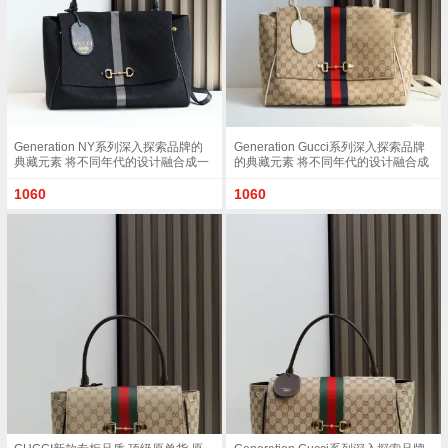
Generation NY系列深入探索品牌的
Generation Gucci系列深入探索品牌
典藏元素 将不同年代的设计融合成一
的典藏元素 将不同年代的设计融合成
种美学叙事 这款款式以手提包设计向
一种美学叙事 这款款式以手提包设计
品牌标志性的Horsebit和Web致敬 采
向品牌标志性的Horsebit和Web致敬
1060
1060
用标志性GG帆布精制而成 克色和克
采用标志性GG帆布精制而成 沙色和
色GG帆布白色皮革滚边金色调配件克
白色GG帆布白色皮革滚边金色调配件
色帆布衬里 饰菱形格纹图案Horsebit
沙色帆布衬里 饰菱形格纹图案
网状结构和皮革标牌 带有 Made in
Horsebit 网状结构和皮革标牌 带有
Italy Gucci 标志内部 1个拉链口袋手
Made in Italy Gucci 标志内部 1个拉链
挽垂直长度 18 - 24.5厘米可拆卸和可
口袋手挽垂直长度 18 - 24.5厘米可拆
调节皮革肩带长度 51 - 55cm按扣磁
卸和可调节皮革肩带长度 51 - 55cm
扣开合款号 875019尺寸 37厘米 宽 x
按扣磁扣开合款号 875019尺寸 37厘
29厘米 高 x 13厘米 深 重量 约825克
米 宽 x 29厘米 高 x 13厘米 深 重量 约
颜色 帆布克色
825克颜色 杏布/白色