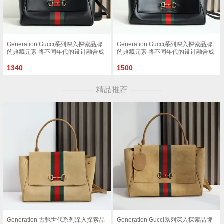
Generation Gucci系列深入探索品牌
Generation Gucci系列深入探索品牌
的典藏元素 将不同年代的设计融合成
的典藏元素 将不同年代的设计融合成
一种美学叙事 这款手提包采用顶部手
一种美学叙事 这款手提包采用顶部手
柄设计 以柔软皮革打造 向品牌标志性
柄设计 以柔软皮革打造 向品牌标志性
1340
1500
的Horsebit和Web致敬 黑色软皮黑色
的Horsebit和Web致敬 黑色软皮黑色
皮革滚边金色调配件黑色帆布衬里 饰
皮革滚边金色调配件黑色帆布衬里 饰
———— 精品推荐 ————
Diamante图案Horsebit 网状结构和皮
Diamante图案Horsebit 网状结构和皮
革标牌 带有 Made in Italy Gucci 标志
革标牌 带有 Made in Italy Gucci 标志
内部 1个拉链口袋手挽垂直长度 17厘
内部 1个拉链口袋手挽垂直长度 18 -
米可拆卸和可调节皮革肩带长度 42 -
24.5厘米可拆卸和可调节皮革肩带长
54厘米 长度 93 - 112厘米按扣磁扣开
度 51 - 55cm按扣磁扣开合型号
合型号 875018
875019 尺寸 37厘米 宽 x 29厘米 高 x
13厘米 深 重量 约825克颜色 黑色/全
皮 意大利创作
Generation 古驰世代系列深入探索品
Generation Gucci系列深入探索品牌