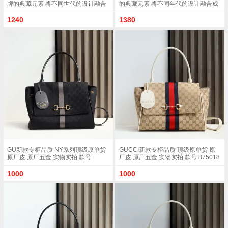
牌的典藏元素 将不同世代的设计融合
的典藏元素 将不同年代的设计融合成
为统一的美学叙事 这款款式以手提包
一种美学叙事 这款款式以手提包设计
设计向品牌标志性的马衔扣元素致敬
向品牌标志性的Horsebit和Web致敬
1240
1380
柔软的绒面皮革呈现精致的配色 沙色
采用标志性GG帆布精制而成 沙色和
柔软绒面材质沙色皮革滚边金色调配
白色GG帆布沙色皮革滚边金色调配件
件沙色帆布衬里 饰Diamante图案马衔
沙色帆布衬里 饰菱形格纹图案
扣 织带和皮革标牌 带有 Made in Italy
Horsebit 网状结构和皮革标牌 带有
Gucci 标志饰按扣内部 1个拉链口袋 1
Made in Italy Gucci 标志内部 1个拉链
个开口口袋手柄垂直高度 17厘米可拆
口袋手挽垂直长度 18 - 24.5厘米可拆
卸和可调节皮革肩带下垂长度 42 - 54
卸和可调节皮革肩带长度 51 - 55cm
厘米 长度 93 - 112厘米磁扣开合型号
按扣磁扣开合款号 875019
875018
GU新款专柜品质 NY系列顶级原单货
GUCCI新款专柜品质 顶级原单货 原
原厂皮 原厂五金 实物实拍 款号
厂皮 原厂五金 实物实拍 款号 875018
875018 克布/尺寸 W32xH24xD17cm
杏布/白色尺寸 W32xH24xD17cm
1000
1000