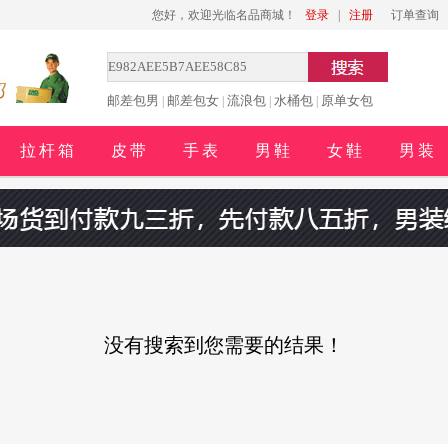
您好，欢迎光临名品商城！
登录
|
注册
订单查询
邮差包男
邮差包女
流浪包
水桶包
原单女包
|
|
|
|
拉杆箱
皮带
手表
男鞋
女鞋
男装
没有搜索到您需要的结果！