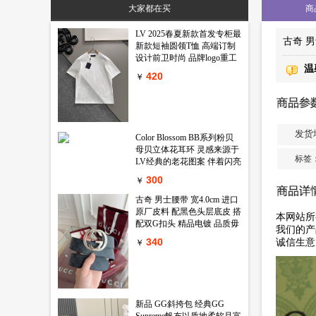
大家都在买
商
LV 2025春夏新款首发专柜最
古奇 
新款短袖圆领T恤 高端订制
设计前卫时尚 品牌logo重工
温
艺设计 高端定制丝光长绒棉
420
￥
面料.手感柔软.穿着舒适.专
柜级别精致车线.做工精细.上
身效果无敌帅气 型男必备单
品 颜色 黑色 白色码数 M-
3XL
发货
Color Blossom BB系列粉贝
母贝立体花耳环 灵感来源于
标签
LV经典的老花图案 伴着闪亮
锆石的衬映 一朵精致娇艳的
300
￥
鲜花在天然母贝上绽放出璀
璨的淡粉金光 链条上还镶嵌
古奇 男士腰带 宽4.0cm 进口
一颗闪耀的小钻石 绝对的气
原厂皮料 配黑色头层底皮 搭
本网站所
质款 心动只在一瞬间
配双G扣头 精品电镀 品质毋
我们的产
庸置疑 经典不过时 新年新包
340
诚信生意
￥
装 送礼自用首选
新品 GG斜挎包 经典GG
Supreme帆布以质地柔软且富