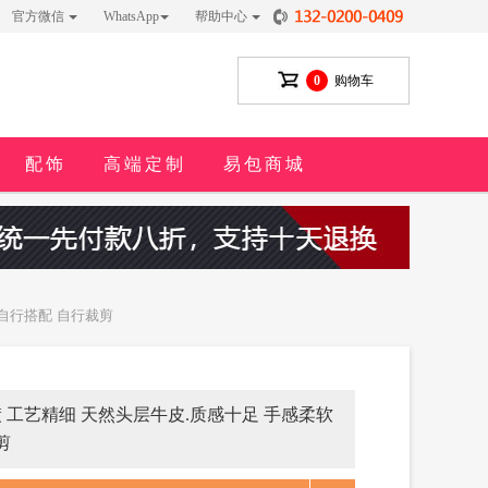
官方微信
WhatsApp
帮助中心
0
购物车
配饰
高端定制
易包商城
可自行搭配 自行裁剪
镀 工艺精细 天然头层牛皮.质感十足 手感柔软
剪