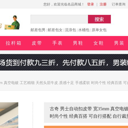
您好，欢迎光临名品商城！
登录
|
注册
订单查询
邮差包男
邮差包女
流浪包
水桶包
原单女包
|
|
|
|
拉杆箱
皮带
手表
男鞋
女鞋
男装
mm 真空电镀 工艺精细 天然头层牛皮.质感十足 手感柔软 时尚个性 经典百搭 
古奇 男士自动扣皮带 宽35mm 真空电
时尚个性 经典百搭 可自行搭配 自行裁