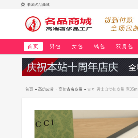
收藏名品商城
首页
男包
女包
钱包
双肩包
首页
»
高仿皮带
»
高仿古奇皮带
»
古奇 男士自动扣皮带 宽35