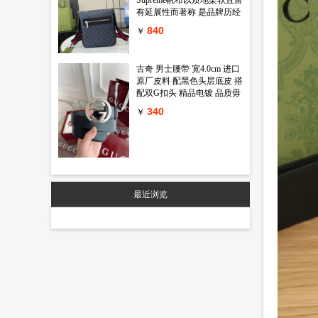
有延展性而著称 是品牌历经
岁月洗礼却从未褪色的经典
840
￥
面料之一 该面料以超细纤维
涂层织物打造 以全黑色匠心
呈现 赋予这款斜挎包以独特
古奇 男士腰带 宽4.0cm 进口
魅力 同色调皮革滚边令整个
原厂皮料 配黑色头层底皮 搭
廓形愈发丰满 典藏条纹织带
配双G扣头 精品电镀 品质毋
则为整个设计注入一抹亮色
庸置疑 经典不过时 新年新包
黑色GG Supreme帆布 黑色皮
340
￥
装 送礼自用首选
革滚边 红蓝织带 棉麻混纺衬
里 拉链前袋 可调节肩带 55
厘米高 型号 792082 尺寸
23.5 长 x 21 宽 x 4.5厘米 厚
颜色 黑色 pvc
最近浏览