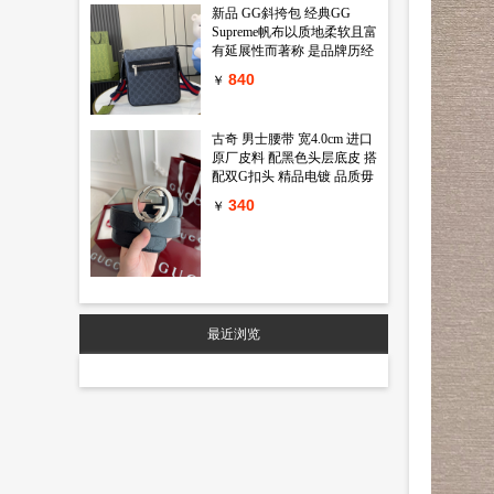
新品 GG斜挎包 经典GG
Supreme帆布以质地柔软且富
有延展性而著称 是品牌历经
岁月洗礼却从未褪色的经典
840
￥
面料之一 该面料以超细纤维
涂层织物打造 以全黑色匠心
呈现 赋予这款斜挎包以独特
古奇 男士腰带 宽4.0cm 进口
魅力 同色调皮革滚边令整个
原厂皮料 配黑色头层底皮 搭
廓形愈发丰满 典藏条纹织带
配双G扣头 精品电镀 品质毋
则为整个设计注入一抹亮色
庸置疑 经典不过时 新年新包
黑色GG Supreme帆布 黑色皮
340
￥
装 送礼自用首选
革滚边 红蓝织带 棉麻混纺衬
里 拉链前袋 可调节肩带 55
厘米高 型号 792082 尺寸
23.5 长 x 21 宽 x 4.5厘米 厚
颜色 黑色 pvc
最近浏览