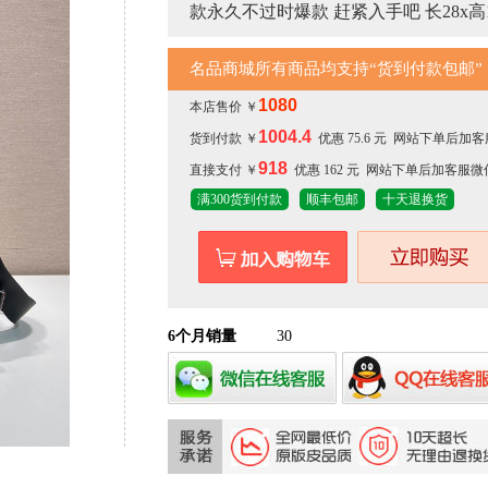
款永久不过时爆款 赶紧入手吧 长28x高17
名品商城所有商品均支持“货到付款包邮”
1080
本店售价 ￥
1004.4
货到付款 ￥
优惠 75.6 元 网站下单后
918
直接支付 ￥
优惠 162 元 网站下单后加客服微
满300货到付款
顺丰包邮
十天退换货
6个月销量
30