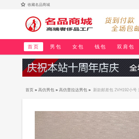
收藏名品商城
首页
男包
女包
钱包
双肩包
首页
»
高仿男包
»
高仿普拉达男包
»
新款邮差包 2VH192小
气息 多功能风格融合标志性元素 饰以涂珐琅金属三角形徽标 容量空