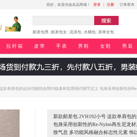
您好，欢迎光临名品商城！
登录
|
注册
订单查询
邮差包男
邮差包女
流浪包
水桶包
原单女包
|
|
|
|
拉杆箱
皮带
手表
男鞋
女鞋
男装
号 这款单肩包的运动功能性由简约线条和实用现代细节定义 包身采用创新性的Re-Ny
间大 又是一款永久不过时爆款 赶紧入手吧 长28x高17.5x底10cm
新款邮差包 2VH192小号 这款单肩
包身采用创新性的Re-Nylon再生尼龙材质
致气息 多功能风格融合标志性元素 饰