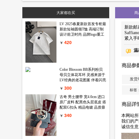
标签：
原单普拉达男包
高仿普拉达男包
精仿普拉达男包
原版普
大家都在买
商
LV 2025春夏新款首发专柜最
新款邮
新款短袖圆领T恤 高端订制
Saf
设计前卫时尚 品牌logo重工
紧入手吧 
艺设计 高端定制丝光长绒棉
420
￥
面料.手感柔软.穿着舒适.专
柜级别精致车线.做工精细.上
温
身效果无敌帅气 型男必备单
品 颜色 黑色 白色码数 M-
3XL
Color Blossom BB系列粉贝
母贝立体花耳环 灵感来源于
发货
LV经典的老花图案 伴着闪亮
锆石的衬映 一朵精致娇艳的
300
￥
标签
鲜花在天然母贝上绽放出璀
璨的淡粉金光 链条上还镶嵌
古奇 男士腰带 宽4.0cm 进口
一颗闪耀的小钻石 绝对的气
原厂皮料 配黑色头层底皮 搭
质款 心动只在一瞬间
配双G扣头 精品电镀 品质毋
庸置疑 经典不过时 新年新包
340
本网站所
￥
装 送礼自用首选
我们的产
诚信生意