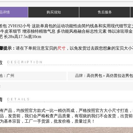
拉达男包
品详情
购买须知
售后服务
差包 2VH192小号 这款单肩包的运动功能性由简约线条和实用现代细节定义 
fiano牛皮革细节 增添独特精致气息 多功能风格融合标志性元素 饰以涂珐
长28x高17.5x底10cm
馨提示：
请在下单前注意宝贝的
尺寸
，以免发货过去跟您想象的宝贝大小
…
地：广州
品牌：
高仿男包
»
高仿普拉达男
：
有产品，均按照官方款式一比一精仿而成，严格按照官方大小尺寸打造，
品，发货前，我们会严格检查产品质量，有瑕疵的我们不会发货，出货前
为基本宗旨，工厂一手货源，批发价格，质量过关！