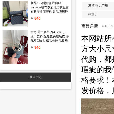
新品 GG斜挎包 经典GG
发货地：广州
Supreme帆布以质地柔软且富
有延展性而著称 是品牌历经
标签：
岁月洗礼却从未褪色的经典
840
￥
面料之一 该面料以超细纤维
涂层织物打造 以全黑色匠心
呈现 赋予这款斜挎包以独特
古奇 男士腰带 宽4.0cm 进口
魅力 同色调皮革滚边令整个
本网站所
原厂皮料 配黑色头层底皮 搭
廓形愈发丰满 典藏条纹织带
配双G扣头 精品电镀 品质毋
则为整个设计注入一抹亮色
庸置疑 经典不过时 新年新包
黑色GG Supreme帆布 黑色皮
方大小尺
340
￥
装 送礼自用首选
革滚边 红蓝织带 棉麻混纺衬
里 拉链前袋 可调节肩带 55
代购，都
厘米高 型号 792082 尺寸
23.5 长 x 21 宽 x 4.5厘米 厚
瑕疵的我
颜色 黑色 pvc
最近浏览
格要求！
发价格，