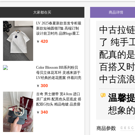
标签：
原单普拉达女包
高仿普拉达女包
精仿普拉达女包
原版普拉达女包
大家都在买
商品详情
LV 2025春夏新款首发专柜最
中古拉链款
新款短袖圆领T恤 高端订制
设计前卫时尚 品牌logo重工
艺设计 高端定制丝光长绒棉
了 纯手
420
￥
面料.手感柔软.穿着舒适.专
柜级别精致车线.做工精细.上
配真的是
身效果无敌帅气 型男必备单
品 颜色 黑色 白色码数 M-
3XL
百搭又时
Color Blossom BB系列粉贝
母贝立体花耳环 灵感来源于
中古流浪包
LV经典的老花图案 伴着闪亮
锆石的衬映 一朵精致娇艳的
300
￥
鲜花在天然母贝上绽放出璀
璨的淡粉金光 链条上还镶嵌
古奇 男士腰带 宽4.0cm 进口
温馨
一颗闪耀的小钻石 绝对的气
原厂皮料 配黑色头层底皮 搭
质款 心动只在一瞬间
配双G扣头 精品电镀 品质毋
想象
庸置疑 经典不过时 新年新包
340
￥
装 送礼自用首选