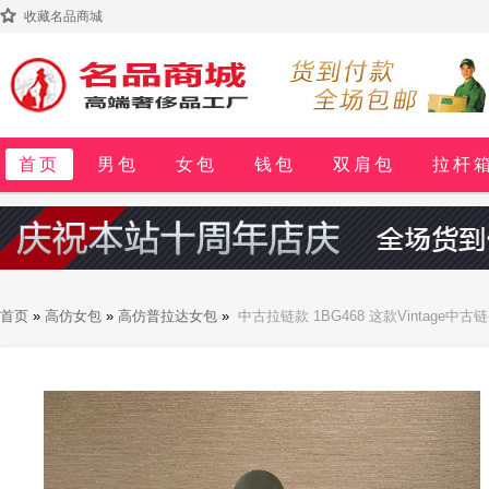
收藏名品商城
首页
男包
女包
钱包
双肩包
拉杆
首页
»
高仿女包
»
高仿普拉达女包
»
中古拉链款 1BG468 这款Vintag
量非常大 上身特别潮 百搭又时髦 不管休闲 正式 全是稳稳气质 赶紧入手吧 太爱