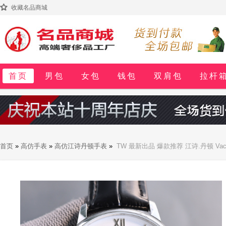
收藏名品商城
首页
男包
女包
钱包
双肩包
拉杆
首页
»
高仿手表
»
高仿江诗丹顿手表
»
TW 最新出品 爆款推荐 江诗.丹顿 Va
9015 机芯 每小时振频28800次 零返修 质量 TW厂独家研发壳套 独家的
利牛皮让手腕更贴合舒适 江诗丹顿 你终将拥有的腕表