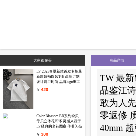
大家都在买
商品详情
LV 2025春夏新款首发专柜最
TW 最新出
新款短袖圆领T恤 高端订制
设计前卫时尚 品牌logo重工
艺设计 高端定制丝光长绒棉
品鉴江诗
420
￥
面料.手感柔软.穿着舒适.专
柜级别精致车线.做工精细.上
敢为人先 
身效果无敌帅气 型男必备单
品 颜色 黑色 白色码数 M-
3XL
零返修 
Color Blossom BB系列粉贝
母贝立体花耳环 灵感来源于
40mm
LV经典的老花图案 伴着闪亮
锆石的衬映 一朵精致娇艳的
300
￥