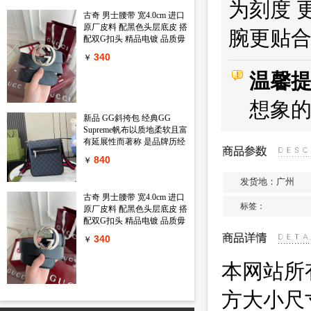
鲜花在天然母贝上绽放出璀
为刻度 
璨的淡粉金光 链条上还镶嵌
古奇 男士腰带 宽4.0cm 进口
一颗闪耀的小钻石 绝对的气
原厂皮料 配黑色头层底皮 搭
腕更贴合
质款 心动只在一瞬间
配双G扣头 精品电镀 品质毋
庸置疑 经典不过时 新年新包
340
￥
装 送礼自用首选
温馨
想象
新品 GG斜挎包 经典GG
Supreme帆布以质地柔软且富
有延展性而著称 是品牌历经
岁月洗礼却从未褪色的经典
840
￥
面料之一 该面料以超细纤维
涂层织物打造 以全黑色匠心
发货地：广州
呈现 赋予这款斜挎包以独特
古奇 男士腰带 宽4.0cm 进口
魅力 同色调皮革滚边令整个
标签：
原厂皮料 配黑色头层底皮 搭
廓形愈发丰满 典藏条纹织带
配双G扣头 精品电镀 品质毋
则为整个设计注入一抹亮色
庸置疑 经典不过时 新年新包
黑色GG Supreme帆布 黑色皮
340
￥
装 送礼自用首选
革滚边 红蓝织带 棉麻混纺衬
里 拉链前袋 可调节肩带 55
本网站所
厘米高 型号 792082 尺寸
23.5 长 x 21 宽 x 4.5厘米 厚
方大小尺
颜色 黑色 pvc