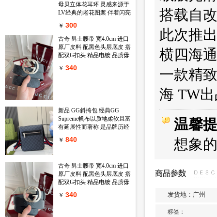
母贝立体花耳环 灵感来源于
搭载自改
LV经典的老花图案 伴着闪亮
锆石的衬映 一朵精致娇艳的
300
￥
鲜花在天然母贝上绽放出璀
此次推出
璨的淡粉金光 链条上还镶嵌
古奇 男士腰带 宽4.0cm 进口
一颗闪耀的小钻石 绝对的气
原厂皮料 配黑色头层底皮 搭
横四海通
质款 心动只在一瞬间
配双G扣头 精品电镀 品质毋
庸置疑 经典不过时 新年新包
340
￥
一款精致
装 送礼自用首选
海 TW
新品 GG斜挎包 经典GG
Supreme帆布以质地柔软且富
温馨
有延展性而著称 是品牌历经
岁月洗礼却从未褪色的经典
840
想象
￥
面料之一 该面料以超细纤维
涂层织物打造 以全黑色匠心
呈现 赋予这款斜挎包以独特
古奇 男士腰带 宽4.0cm 进口
魅力 同色调皮革滚边令整个
原厂皮料 配黑色头层底皮 搭
廓形愈发丰满 典藏条纹织带
配双G扣头 精品电镀 品质毋
则为整个设计注入一抹亮色
庸置疑 经典不过时 新年新包
黑色GG Supreme帆布 黑色皮
340
发货地：广州
￥
装 送礼自用首选
革滚边 红蓝织带 棉麻混纺衬
里 拉链前袋 可调节肩带 55
标签：