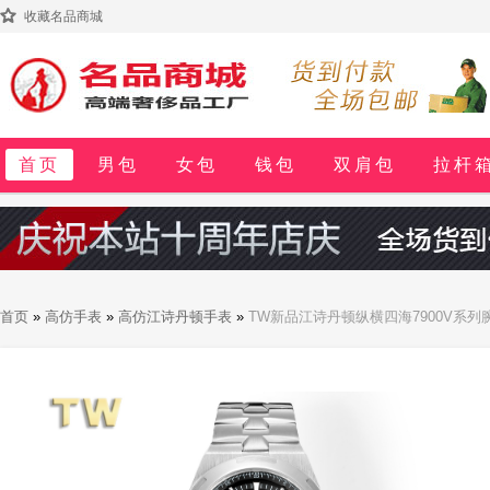
收藏名品商城
首页
男包
女包
钱包
双肩包
拉杆
首页
»
高仿手表
»
高仿江诗丹顿手表
»
TW新品江诗丹顿纵横四海7900V系
拉丝表盘 带有天鹅绒般光滑边缘 随光线和角度的变化呈现出或深邃或灵动的异彩 
予纵横四海通勤无敌 钢带硬气 胶带轻便 集运动休闲商务于一体 是一款精致外