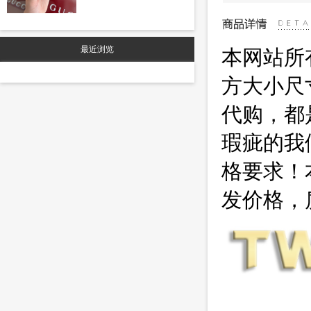
厘米高 型号 792082 尺寸
23.5 长 x 21 宽 x 4.5厘米 厚
颜色 黑色 pvc
最近浏览
本网站所
方大小尺
代购，都
瑕疵的我
格要求！
发价格，