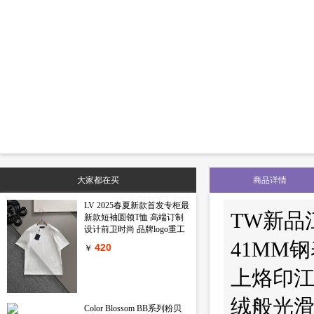
大家都在买
商品详情
LV 2025春夏新款首发专柜最
TW新品
新款短袖圆领T恤 高端订制
设计前卫时尚 品牌logo重工
艺设计 高端定制丝光长绒棉
41MM
420
￥
面料.手感柔软.穿着舒适.专
柜级别精致车线.做工精细.上
上烙印江
身效果无敌帅气 型男必备单
品 颜色 黑色 白色码数 M-
3XL
绒般光滑
Color Blossom BB系列粉贝