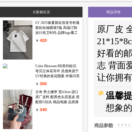
大家都在买
商品详情
LV 2025春夏新款首发专柜最
原厂皮 全
新款短袖圆领T恤 高端订制
设计前卫时尚 品牌logo重工
艺设计 高端定制丝光长绒棉
21*15
420
￥
面料.手感柔软.穿着舒适.专
柜级别精致车线.做工精细.上
好看的邮
身效果无敌帅气 型男必备单
品 颜色 黑色 白色码数 M-
3XL
志 背面
Color Blossom BB系列粉贝
母贝立体花耳环 灵感来源于
让你拥
LV经典的老花图案 伴着闪亮
锆石的衬映 一朵精致娇艳的
300
￥
鲜花在天然母贝上绽放出璀
璨的淡粉金光 链条上还镶嵌
古奇 男士腰带 宽4.0cm 进口
温馨
一颗闪耀的小钻石 绝对的气
原厂皮料 配黑色头层底皮 搭
质款 心动只在一瞬间
配双G扣头 精品电镀 品质毋
想象
庸置疑 经典不过时 新年新包
340
￥
装 送礼自用首选