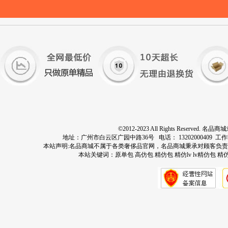
©2012-2023 All Rights Res
地址：广州市白云区广园中路36号 电话： 13202000409 工作时间：周
本站声明:名品商城不属于各类奢侈品官网，名品商城秉承对顾客负
本站关键词：
原单包
高仿包
精仿包
精仿lv
lv精仿包
精仿