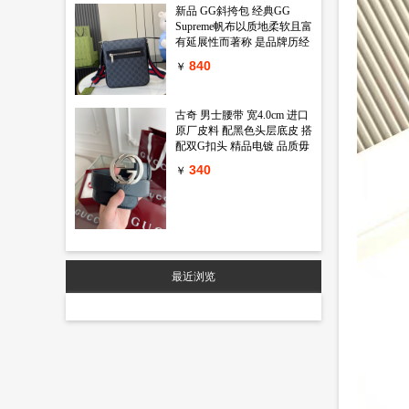
新品 GG斜挎包 经典GG
Supreme帆布以质地柔软且富
有延展性而著称 是品牌历经
岁月洗礼却从未褪色的经典
840
￥
面料之一 该面料以超细纤维
涂层织物打造 以全黑色匠心
呈现 赋予这款斜挎包以独特
古奇 男士腰带 宽4.0cm 进口
魅力 同色调皮革滚边令整个
原厂皮料 配黑色头层底皮 搭
廓形愈发丰满 典藏条纹织带
配双G扣头 精品电镀 品质毋
则为整个设计注入一抹亮色
庸置疑 经典不过时 新年新包
黑色GG Supreme帆布 黑色皮
340
￥
装 送礼自用首选
革滚边 红蓝织带 棉麻混纺衬
里 拉链前袋 可调节肩带 55
厘米高 型号 792082 尺寸
23.5 长 x 21 宽 x 4.5厘米 厚
颜色 黑色 pvc
最近浏览