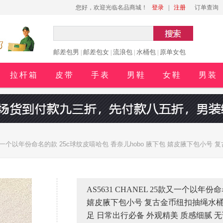
您好，欢迎光临名品商城！
登录
|
注册
订单查询
邮差包男
邮差包女
流浪包
水桶包
原单女包
|
|
|
|
拉杆箱
皮带
手表
男鞋
女鞋
男装
25款又一个以年份命名的款 25c球纹皮嘻哈包 香奈儿hobo 腋下包 嬉皮腋下包小
驾驭 尺寸 20x22x12.5cm
AS5631 CHANEL 25款又一个以年份
嬉皮腋下包小号 复古金币纽扣抽绳水桶
足 日常出行必备 外观精美 质感细腻