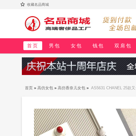
收藏名品商城
首页
男包
女包
钱包
双肩包
首页
»
高仿女包
»
高仿香奈儿女包
»
AS5631 CHANEL 
足 日常出行必备 外观精美 质感细腻 无论休闲装还是正式场合都能轻松