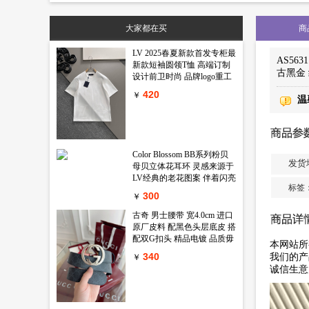
标签：
原单香奈儿女包
高仿香奈儿女包
精仿香奈儿女包
原版香
大家都在买
商
LV 2025春夏新款首发专柜最
AS56
新款短袖圆领T恤 高端订制
古黑金 
设计前卫时尚 品牌logo重工
艺设计 高端定制丝光长绒棉
420
￥
温
面料.手感柔软.穿着舒适.专
柜级别精致车线.做工精细.上
身效果无敌帅气 型男必备单
品 颜色 黑色 白色码数 M-
3XL
Color Blossom BB系列粉贝
发货
母贝立体花耳环 灵感来源于
LV经典的老花图案 伴着闪亮
标签
锆石的衬映 一朵精致娇艳的
300
￥
鲜花在天然母贝上绽放出璀
璨的淡粉金光 链条上还镶嵌
古奇 男士腰带 宽4.0cm 进口
一颗闪耀的小钻石 绝对的气
原厂皮料 配黑色头层底皮 搭
质款 心动只在一瞬间
配双G扣头 精品电镀 品质毋
本网站所
庸置疑 经典不过时 新年新包
340
我们的产
￥
装 送礼自用首选
诚信生意